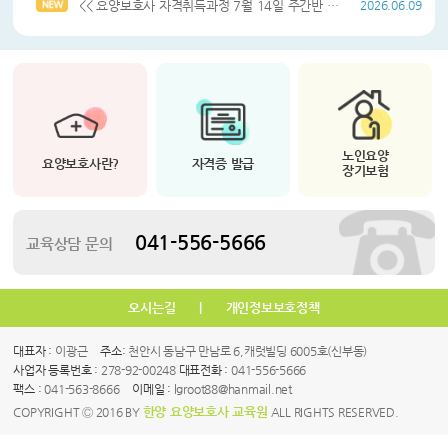
<< 요양보호사 자격취득과정 7월 14일 주간반 개강 안내 >>
2026.06.09
노인요양
요양보호사란?
자격증 발급
장기보험
041-556-5666
교육상담 문의
오시는길
|
개인정보보호정책
대표자 :
이광근
주소:
천안시 동남구 만남로 6,캐럿빌딩 6005호(신부동)
사업자 등록번호 :
278-92-00248
대표전화 :
041-556-5666
팩스 :
041-563-8666
이메일 :
lgroot88@hanmail.net
한양 요양보호사 교육원
COPYRIGHT Ⓒ 2016 BY
ALL RIGHTS RESERVED.